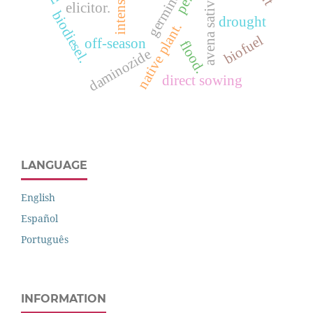
avena sativa l.
elicitor.
biodiesel.
drought
native plant.
biofuel
off-season
flood.
daminozide
direct sowing
LANGUAGE
English
Español
Português
INFORMATION