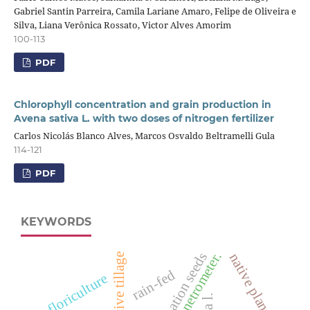
Gabriel Santin Parreira, Camila Lariane Amaro, Felipe de Oliveira e
Silva, Liana Verônica Rossato, Victor Alves Amorim
100-113
PDF
Chlorophyll concentration and grain production in
Avena sativa L. with two doses of nitrogen fertilizer
Carlos Nicolás Blanco Alves, Marcos Osvaldo Beltramelli Gula
114-121
PDF
KEYWORDS
penetrometer.
germination seeds
native plant
intensive tillage
rain-fed
floriculture