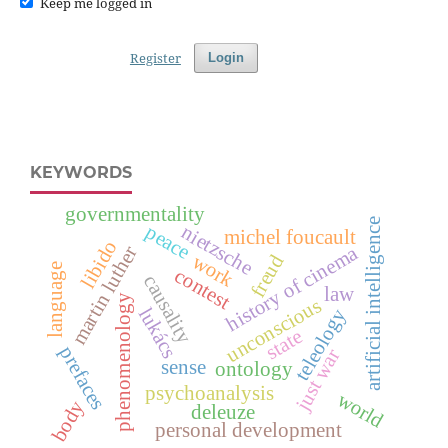
Keep me logged in
Register
Login
KEYWORDS
governmentality
artificial intelligence
peace
nietzsche
michel foucault
libido
history of cinema
martin luther
work
freud
language
contest
causality
law
phenomenology
unconscious
lukács
teleology
state
prefaces
just war
sense
ontology
psychoanalysis
world
body
deleuze
personal development