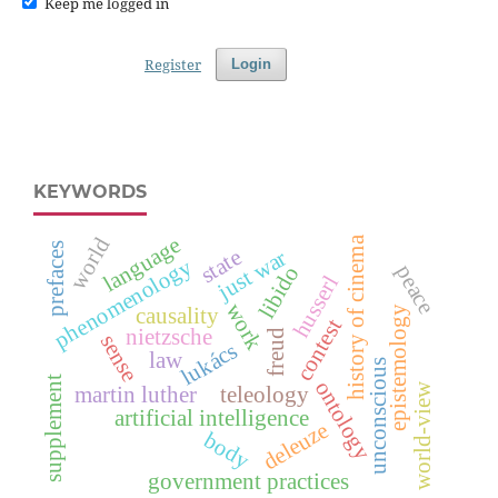
Keep me logged in
Register
Login
KEYWORDS
language
world
history of cinema
prefaces
state
just war
phenomenology
peace
libido
husserl
work
causality
epistemology
contest
nietzsche
freud
sense
lukács
law
unconscious
supplement
ontology
world-view
martin luther
teleology
artificial intelligence
deleuze
body
government practices