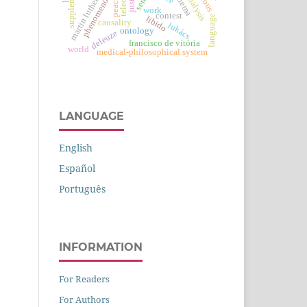
phenomenology
supplement
sense
martin luther
peace
work
contest
language
libido
causality
lukács
ontology
deleuze
francisco de vitória
world
medical-philosophical system
LANGUAGE
English
Español
Português
INFORMATION
For Readers
For Authors