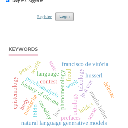
Keep me logged in
Register
Login
KEYWORDS
world
state
francisco de vitória
peace
teleology
freud
phenomenology
language
husserl
psychoanalysis
epistemology
work
contest
just war
history of cinema
deleuze
martin luther
ontology
nietzsche
body
causality
lukács
libido
sense
law
prefaces
natural language generative models