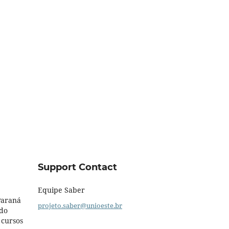
Support Contact
Equipe Saber
Paraná
projeto.saber@unioeste.br
 do
 cursos