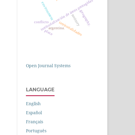
territorialización de áreas protegidas
environment
geography.
territory
conflicto
territorialidades
argentina.
place
Open Journal Systems
LANGUAGE
English
Español
Français
Português