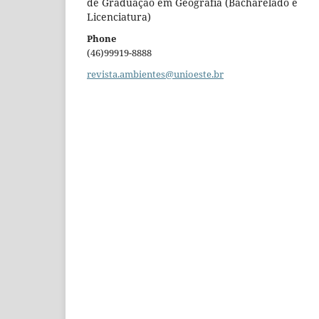
de Graduação em Geografia (Bacharelado e
Licenciatura)
Phone
(46)99919-8888
revista.ambientes@unioeste.br