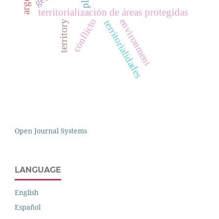
territorialización de áreas protegidas
conflicto
environment
territorialidades
territory
Open Journal Systems
LANGUAGE
English
Español