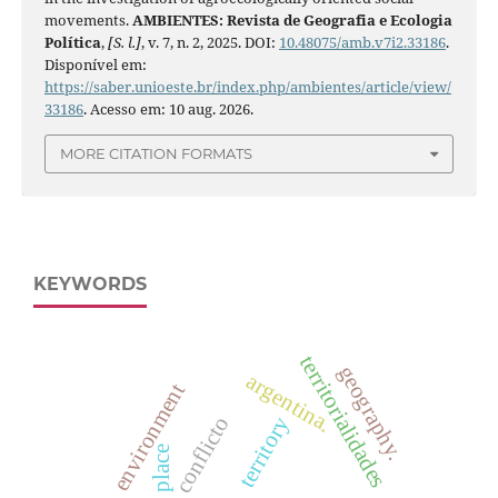
movements.
AMBIENTES: Revista de Geografia e Ecologia
Política
,
[S. l.]
, v. 7, n. 2, 2025. DOI:
10.48075/amb.v7i2.33186
.
Disponível em:
https://saber.unioeste.br/index.php/ambientes/article/view/
33186
. Acesso em: 10 aug. 2026.
MORE CITATION FORMATS
KEYWORDS
territorialidades
geography.
argentina.
environment
conflicto
territory
place