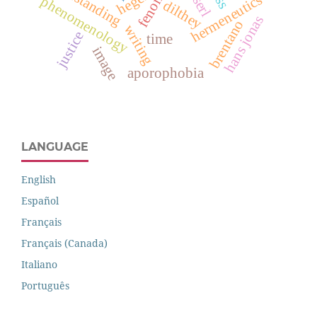
understanding
hegel
hermeneutics
phenomenology
dilthey
hans jonas
brentano
writing
justice
time
image
aporophobia
LANGUAGE
English
Español
Français
Français (Canada)
Italiano
Português