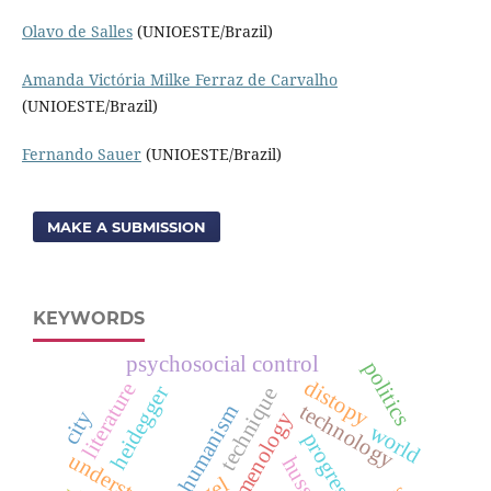
Olavo de Salles
(UNIOESTE/Brazil)
Amanda Victória Milke Ferraz de Carvalho
(UNIOESTE/Brazil)
Fernando Sauer
(UNIOESTE/Brazil)
MAKE A SUBMISSION
KEYWORDS
psychosocial control
politics
distopy
literature
heidegger
technique
technology
humanism
city
fenomenology
world
progress
husserl