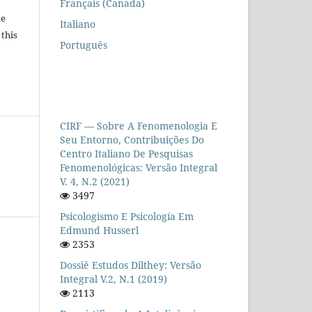
Français (Canada)
he
Italiano
 this
Português
CIRF — Sobre A Fenomenologia E
Seu Entorno, Contribuições Do
Centro Italiano De Pesquisas
Fenomenológicas: Versão Integral
V. 4, N.2 (2021)
3497
Psicologismo E Psicología Em
Edmund Husserl
2353
Dossiê Estudos Dilthey: Versão
Integral V.2, N.1 (2019)
2113