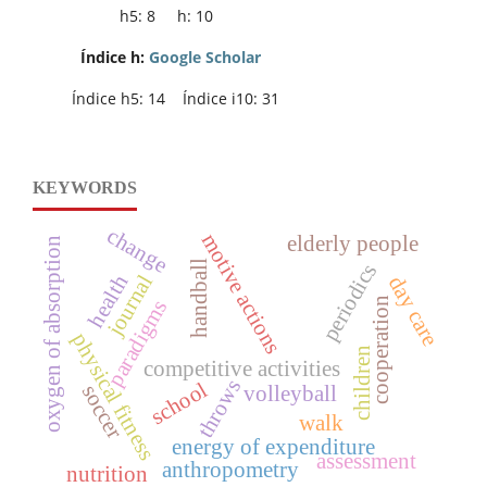
h5: 8 h: 10
Índice h:
Google Scholar
Índice h5: 14 Índice i10: 31
KEYWORDS
change
motive actions
elderly people
oxygen of absorption
handball
periodics
journal
health
day care
cooperation
paradigms
physical fitness
children
competitive activities
throws
school
soccer
volleyball
walk
energy of expenditure
assessment
anthropometry
nutrition