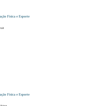
ção Física e Esporte
nua
ção Física e Esporte
shing.