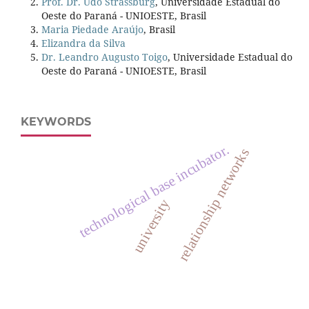
Prof. Dr. Udo Strassburg
, Universidade Estadual do
Oeste do Paraná - UNIOESTE, Brasil
Maria Piedade Araújo
, Brasil
Elizandra da Silva
Dr. Leandro Augusto Toigo
, Universidade Estadual do
Oeste do Paraná - UNIOESTE, Brasil
KEYWORDS
technological base incubator.
relationship networks
university