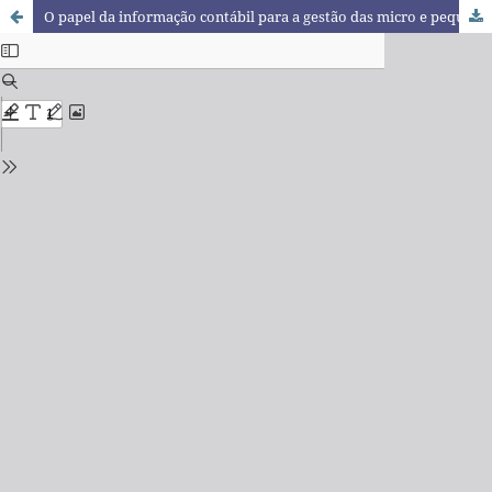
O papel da informação contábil para a gestão das micro e pequenas empresas do setor de serviços