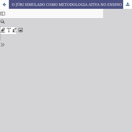
O JÚRI SIMULADO COMO METODOLOGIA ATIVA NO ENSINO DE MARKETING: relato de uma experiência na graduação em Administração