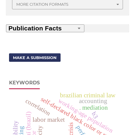
MORE CITATION FORMATS
MAKE A SUBMISSION
KEYWORDS
brazilian criminal law
self-declared black color or race
working-age population
correlation
accounting
. mediation
b3
labor market