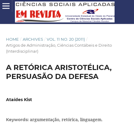
HOME
/
ARCHIVES
/
VOL. 11 NO. 20 (2011)
/
Artigos de Administração, Ciências Contábeis e Direito
(Interdisciplinar)
A RETÓRICA ARISTOTÉLICA,
PERSUASÃO DA DEFESA
Ataídes Kist
argumentação, retórica, linguagem.
Keywords: