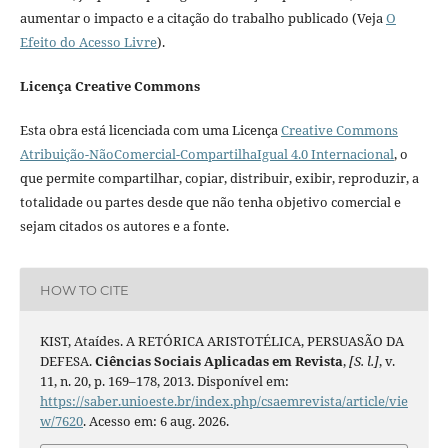
aumentar o impacto e a citação do trabalho publicado (Veja
O
Efeito do Acesso Livre
).
Licença Creative Commons
Esta obra está licenciada com uma Licença
Creative Commons
Atribuição-NãoComercial-CompartilhaIgual 4.0 Internacional
, o
que permite compartilhar, copiar, distribuir, exibir, reproduzir, a
totalidade ou partes desde que não tenha objetivo comercial e
sejam citados os autores e a fonte.
HOW TO CITE
KIST, Ataídes. A RETÓRICA ARISTOTÉLICA, PERSUASÃO DA
DEFESA.
Ciências Sociais Aplicadas em Revista
,
[S. l.]
, v.
11, n. 20, p. 169–178, 2013. Disponível em:
https://saber.unioeste.br/index.php/csaemrevista/article/vie
w/7620
. Acesso em: 6 aug. 2026.