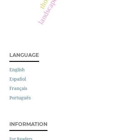
landscape
LANGUAGE
English
Español
Français
Português
INFORMATION
For Readers