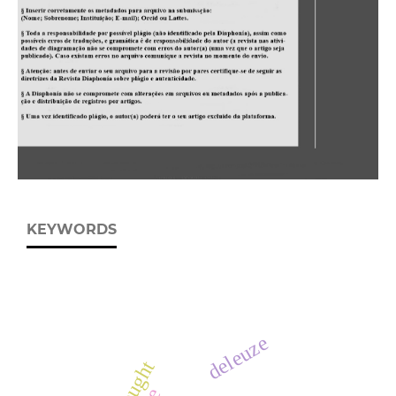
KEYWORDS
deleuze
thought