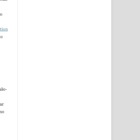
ho
tion
do
não-
car
omo