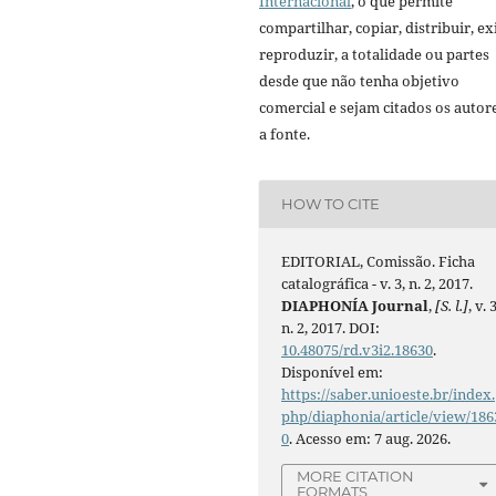
Internacional
, o que permite
compartilhar, copiar, distribuir, exi
reproduzir, a totalidade ou partes
desde que não tenha objetivo
comercial e sejam citados os autor
a fonte.
HOW TO CITE
EDITORIAL, Comissão. Ficha
catalográfica - v. 3, n. 2, 2017.
DIAPHONÍA Journal
,
[S. l.]
, v. 3
n. 2, 2017. DOI:
10.48075/rd.v3i2.18630
.
Disponível em:
https://saber.unioeste.br/index.
php/diaphonia/article/view/186
0
. Acesso em: 7 aug. 2026.
MORE CITATION
FORMATS