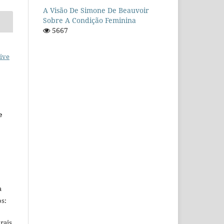
A Visão De Simone De Beauvoir
Sobre A Condição Feminina
5667
ive
e
a
s:
rais