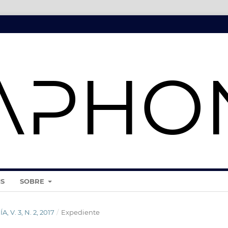
IS
SOBRE
, V. 3, N. 2, 2017
/
Expediente