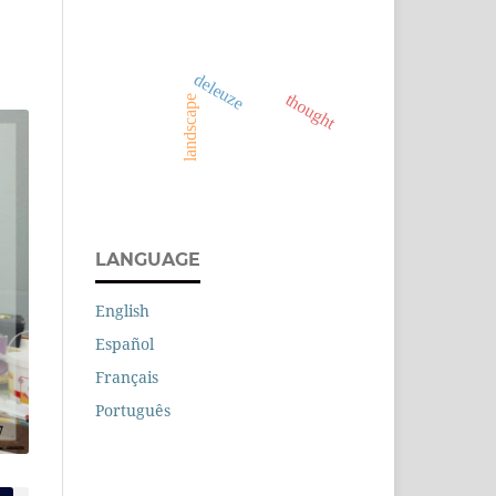
deleuze
thought
landscape
LANGUAGE
English
Español
Français
Português