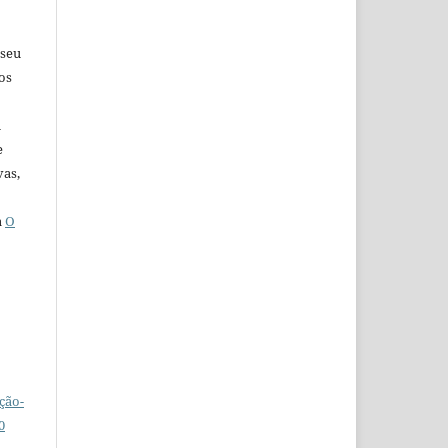
 seu
os
u
e
vas,
a
O
ção-
0