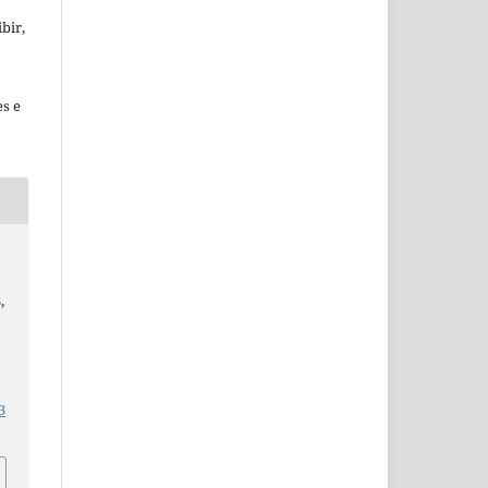
bir,
es e
,
3