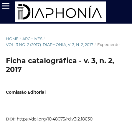
HOME
/
ARCHIVES
/
VOL. 3 NO. 2 (2017): DIAPHONÍA, V. 3, N. 2, 2017
/
Expediente
Ficha catalográfica - v. 3, n. 2,
2017
Comissão Editorial
DOI:
https://doi.org/10.48075/rd.v3i2.18630