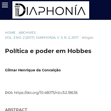
HOME
/
ARCHIVES
/
VOL. 3 NO. 2 (2017): DIAPHONÍA, V. 3, N. 2, 2017
/
Artigos
Política e poder em Hobbes
Gilmar Henrique da Conceição
DOI:
https://doi.org/10.48075/rd.v3i2.18636
ABSTRACT