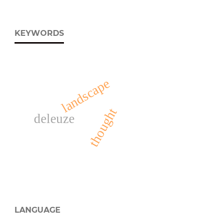
KEYWORDS
landscape
thought
deleuze
LANGUAGE