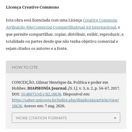
Licença Creative Commons
Esta obra está licenciada com uma Licença
Creative Commons
Atribuição-NãoComercial-CompartilhaIgual 4.0 Internacional
, o
que permite compartilhar, copiar, distribuir, exibir, reproduzir, a
totalidade ou partes desde que não tenha objetivo comercial e
sejam citados os autores e a fonte.
HOW TO CITE
CONCEIÇÃO, Gilmar Henrique da. Política e poder em
Hobbes.
DIAPHONÍA Journal
,
[S. l.]
, v. 3, n. 2, p. 54–67, 2017.
DOI:
10.48075/rd.v3i2.18636
. Disponível em:
https://saber.unioeste.br/index.php/diaphonia/article/view/
18636
. Acesso em: 7 aug. 2026.
MORE CITATION FORMATS