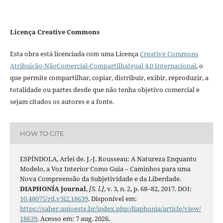
Licença Creative Commons
Esta obra está licenciada com uma Licença
Creative Commons
Atribuição-NãoComercial-CompartilhaIgual 4.0 Internacional
, o
que permite compartilhar, copiar, distribuir, exibir, reproduzir, a
totalidade ou partes desde que não tenha objetivo comercial e
sejam citados os autores e a fonte.
HOW TO CITE
ESPÍNDOLA, Arlei de. J.-J. Rousseau: A Natureza Enquanto
Modelo, a Voz Interior Como Guia – Caminhos para uma
Nova Compreensão da Subjetividade e da Liberdade.
DIAPHONÍA Journal
,
[S. l.]
, v. 3, n. 2, p. 68–82, 2017. DOI:
10.48075/rd.v3i2.18639
. Disponível em:
https://saber.unioeste.br/index.php/diaphonia/article/view/
18639
. Acesso em: 7 aug. 2026.