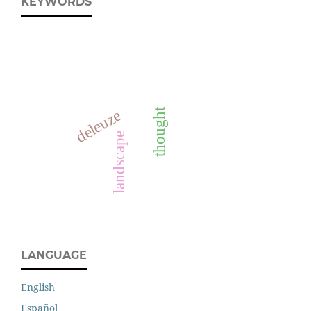
KEYWORDS
deleuze
thought
landscape
LANGUAGE
English
Español