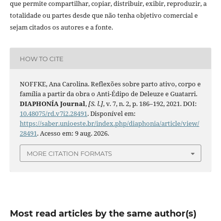
que permite compartilhar, copiar, distribuir, exibir, reproduzir, a
totalidade ou partes desde que não tenha objetivo comercial e
sejam citados os autores e a fonte.
HOW TO CITE
NOFFKE, Ana Carolina. Reflexões sobre parto ativo, corpo e
família a partir da obra o Anti-Édipo de Deleuze e Guatarri.
DIAPHONÍA Journal
,
[S. l.]
, v. 7, n. 2, p. 186–192, 2021. DOI:
10.48075/rd.v7i2.28491
. Disponível em:
https://saber.unioeste.br/index.php/diaphonia/article/view/
28491
. Acesso em: 9 aug. 2026.
MORE CITATION FORMATS
Most read articles by the same author(s)