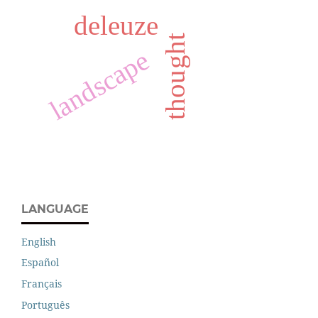
deleuze
thought
landscape
LANGUAGE
English
Español
Français
Português