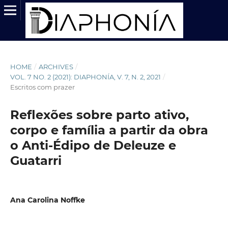
HOME
/
ARCHIVES
/
VOL. 7 NO. 2 (2021): DIAPHONÍA, V. 7, N. 2, 2021
/
Escritos com prazer
Reflexões sobre parto ativo,
corpo e família a partir da obra
o Anti-Édipo de Deleuze e
Guatarri
Ana Carolina Noffke