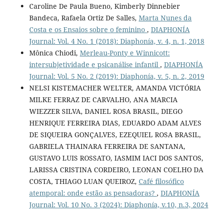
Caroline De Paula Bueno, Kimberly Dinnebier
Bandeca, Rafaela Ortiz De Salles,
Marta Nunes da
Costa e os Ensaios sobre o feminino
,
DIAPHONÍA
Journal: Vol. 4 No. 1 (2018): Diaphonía, v. 4, n. 1, 2018
Mônica Chiodi,
Merleau-Ponty e Winnicott:
intersubjetividade e psicanálise infantil
,
DIAPHONÍA
Journal: Vol. 5 No. 2 (2019): Diaphonía, v. 5, n. 2, 2019
NELSI KISTEMACHER WELTER, AMANDA VICTÓRIA
MILKE FERRAZ DE CARVALHO, ANA MARCIA
WIEZZER SILVA, DANIEL ROSA BRASIL, DIEGO
HENRIQUE FERREIRA DIAS, EDUARDO ADAM ALVES
DE SIQUEIRA GONÇALVES, EZEQUIEL ROSA BRASIL,
GABRIELA THAINARA FERREIRA DE SANTANA,
GUSTAVO LUIS ROSSATO, IASMIM IACI DOS SANTOS,
LARISSA CRISTINA CORDEIRO, LEONAN COELHO DA
COSTA, THIAGO LUAN QUEIROZ,
Café filosófico
atemporal: onde estão as pensadoras?
,
DIAPHONÍA
Journal: Vol. 10 No. 3 (2024): Diaphonía, v.10, n.3, 2024