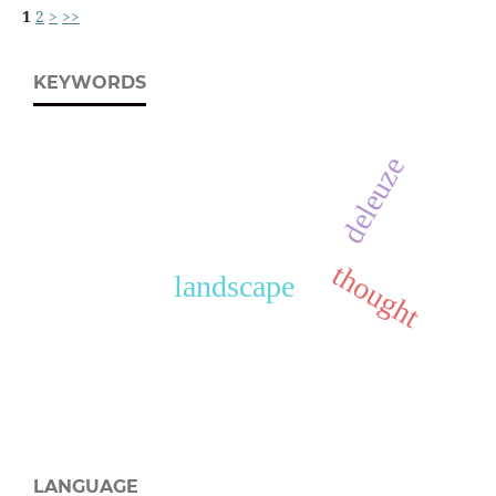
1
2
>
>>
KEYWORDS
deleuze
thought
landscape
LANGUAGE