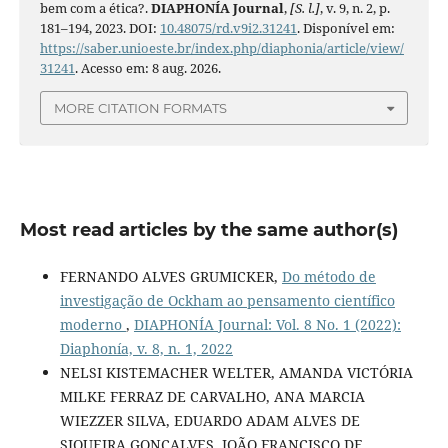
bem com a ética?.
DIAPHONÍA Journal
,
[S. l.]
, v. 9, n. 2, p.
181–194, 2023. DOI:
10.48075/rd.v9i2.31241
. Disponível em:
https://saber.unioeste.br/index.php/diaphonia/article/view/
31241
. Acesso em: 8 aug. 2026.
MORE CITATION FORMATS
Most read articles by the same author(s)
FERNANDO ALVES GRUMICKER,
Do método de
investigação de Ockham ao pensamento científico
moderno
,
DIAPHONÍA Journal: Vol. 8 No. 1 (2022):
Diaphonía, v. 8, n. 1, 2022
NELSI KISTEMACHER WELTER, AMANDA VICTÓRIA
MILKE FERRAZ DE CARVALHO, ANA MARCIA
WIEZZER SILVA, EDUARDO ADAM ALVES DE
SIQUEIRA GONCALVES, JOÃO FRANCISCO DE