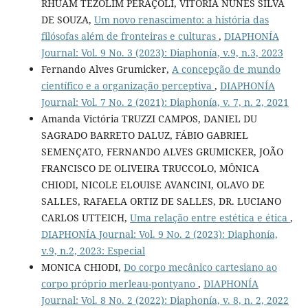
RHUAM TEZOLIM PERAÇOLI, VITORIA NUNES SILVA
DE SOUZA,
Um novo renascimento: a história das
filósofas além de fronteiras e culturas
,
DIAPHONÍA
Journal: Vol. 9 No. 3 (2023): Diaphonía, v.9, n.3, 2023
Fernando Alves Grumicker,
A concepção de mundo
científico e a organização perceptiva
,
DIAPHONÍA
Journal: Vol. 7 No. 2 (2021): Diaphonía, v. 7, n. 2, 2021
Amanda Victória TRUZZI CAMPOS, DANIEL DU
SAGRADO BARRETO DALUZ, FÁBIO GABRIEL
SEMENÇATO, FERNANDO ALVES GRUMICKER, JOÃO
FRANCISCO DE OLIVEIRA TRUCCOLO, MÔNICA
CHIODI, NICOLE ELOUISE AVANCINI, OLAVO DE
SALLES, RAFAELA ORTIZ DE SALLES, DR. LUCIANO
CARLOS UTTEICH,
Uma relação entre estética e ética
,
DIAPHONÍA Journal: Vol. 9 No. 2 (2023): Diaphonía,
v.9, n.2, 2023: Especial
MONICA CHIODI,
Do corpo mecânico cartesiano ao
corpo próprio merleau-pontyano
,
DIAPHONÍA
Journal: Vol. 8 No. 2 (2022): Diaphonía, v. 8, n. 2, 2022