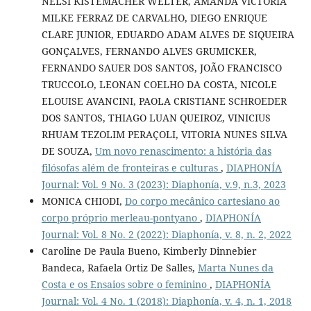
NELSI KISTEMACHER WELTER, AMANDA VICTORIA
MILKE FERRAZ DE CARVALHO, DIEGO ENRIQUE
CLARE JUNIOR, EDUARDO ADAM ALVES DE SIQUEIRA
GONÇALVES, FERNANDO ALVES GRUMICKER,
FERNANDO SAUER DOS SANTOS, JOÃO FRANCISCO
TRUCCOLO, LEONAN COELHO DA COSTA, NICOLE
ELOUISE AVANCINI, PAOLA CRISTIANE SCHROEDER
DOS SANTOS, THIAGO LUAN QUEIROZ, VINICIUS
RHUAM TEZOLIM PERAÇOLI, VITORIA NUNES SILVA
DE SOUZA,
Um novo renascimento: a história das
filósofas além de fronteiras e culturas
,
DIAPHONÍA
Journal: Vol. 9 No. 3 (2023): Diaphonía, v.9, n.3, 2023
MONICA CHIODI,
Do corpo mecânico cartesiano ao
corpo próprio merleau-pontyano
,
DIAPHONÍA
Journal: Vol. 8 No. 2 (2022): Diaphonía, v. 8, n. 2, 2022
Caroline De Paula Bueno, Kimberly Dinnebier
Bandeca, Rafaela Ortiz De Salles,
Marta Nunes da
Costa e os Ensaios sobre o feminino
,
DIAPHONÍA
Journal: Vol. 4 No. 1 (2018): Diaphonía, v. 4, n. 1, 2018