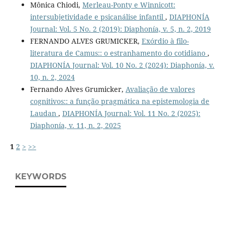
Mônica Chiodi,
Merleau-Ponty e Winnicott:
intersubjetividade e psicanálise infantil
,
DIAPHONÍA
Journal: Vol. 5 No. 2 (2019): Diaphonía, v. 5, n. 2, 2019
FERNANDO ALVES GRUMICKER,
Exórdio à filo-
literatura de Camus:: o estranhamento do cotidiano
,
DIAPHONÍA Journal: Vol. 10 No. 2 (2024): Diaphonía, v.
10, n. 2, 2024
Fernando Alves Grumicker,
Avaliação de valores
cognitivos:: a função pragmática na epistemologia de
Laudan
,
DIAPHONÍA Journal: Vol. 11 No. 2 (2025):
Diaphonía, v. 11, n. 2, 2025
1
2
>
>>
KEYWORDS