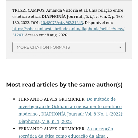
TRUZZI CAMPOS, Amanda Victória et al. Uma relação entre
estética e ética.
DIAPHONÍA Journal
,
[S. l.]
, v. 9, n. 2, p. 168–
180, 2023. DOI:
10.48075/rd.v9i2.31243
. Disponível em:
https://saber.unioeste.br/index.php/diaphonia/article/view/
31243
. Acesso em: 8 aug. 2026.
MORE CITATION FORMATS
Most read articles by the same author(s)
FERNANDO ALVES GRUMICKER,
Do método de
investigação de Ockham ao pensamento científico
moderno
,
DIAPHONÍA Journal: Vol. 8 No. 1 (2022):
Diaphonía, v. 8, n. 1, 2022
FERNANDO ALVES GRUMICKER,
A concepção
socrática da ética como educação da alma
,