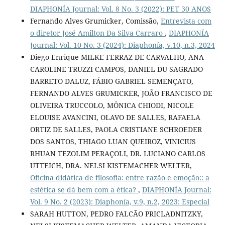
DIAPHONÍA Journal: Vol. 8 No. 3 (2022): PET 30 ANOS
Fernando Alves Grumicker, Comissão,
Entrevista com
o diretor José Amilton Da Silva Carraro
,
DIAPHONÍA
Journal: Vol. 10 No. 3 (2024): Diaphonía, v.10, n.3, 2024
Diego Enrique MILKE FERRAZ DE CARVALHO, ANA
CAROLINE TRUZZI CAMPOS, DANIEL DU SAGRADO
BARRETO DALUZ, FÁBIO GABRIEL SEMENÇATO,
FERNANDO ALVES GRUMICKER, JOÃO FRANCISCO DE
OLIVEIRA TRUCCOLO, MÔNICA CHIODI, NICOLE
ELOUISE AVANCINI, OLAVO DE SALLES, RAFAELA
ORTIZ DE SALLES, PAOLA CRISTIANE SCHROEDER
DOS SANTOS, THIAGO LUAN QUEIROZ, VINICIUS
RHUAN TEZOLIM PERAÇOLI, DR. LUCIANO CARLOS
UTTEICH, DRA. NELSI KISTEMACHER WELTER,
Oficina didática de filosofia: entre razão e emoção:: a
estética se dá bem com a ética?
,
DIAPHONÍA Journal:
Vol. 9 No. 2 (2023): Diaphonía, v.9, n.2, 2023: Especial
SARAH HUTTON, PEDRO FALCÃO PRICLADNITZKY,