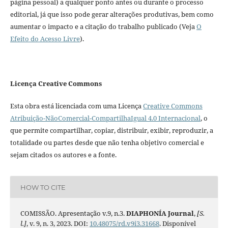
página pessoal) a qualquer ponto antes ou durante o processo
editorial, já que isso pode gerar alterações produtivas, bem como
aumentar o impacto e a citação do trabalho publicado (Veja
O
Efeito do Acesso Livre
).
Licença Creative Commons
Esta obra está licenciada com uma Licença
Creative Commons
Atribuição-NãoComercial-CompartilhaIgual 4.0 Internacional
, o
que permite compartilhar, copiar, distribuir, exibir, reproduzir, a
totalidade ou partes desde que não tenha objetivo comercial e
sejam citados os autores e a fonte.
HOW TO CITE
COMISSÃO. Apresentação v.9, n.3.
DIAPHONÍA Journal
,
[S.
l.]
, v. 9, n. 3, 2023. DOI:
10.48075/rd.v9i3.31668
. Disponível