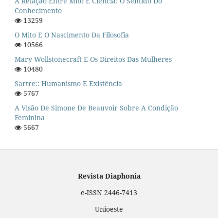
A Relação Entre Mito E Ciência: O Sentido Do
Conhecimento
13259
O Mito E O Nascimento Da Filosofia
10566
Mary Wollstonecraft E Os Direitos Das Mulheres
10480
Sartre:: Humanismo E Existência
5767
A Visão De Simone De Beauvoir Sobre A Condição
Feminina
5667
Revista Diaphonía
e-ISSN 2446-7413
Unioeste