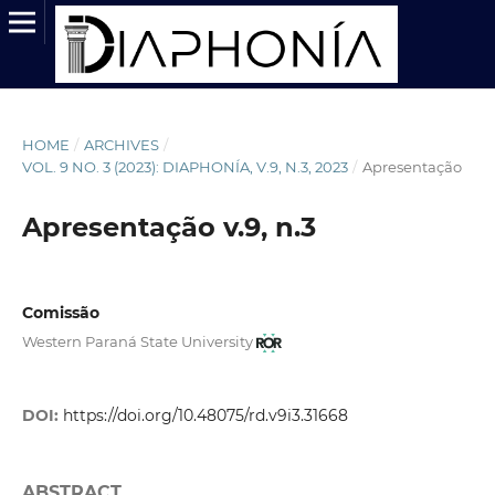
HOME
/
ARCHIVES
/
VOL. 9 NO. 3 (2023): DIAPHONÍA, V.9, N.3, 2023
/
Apresentação
Apresentação v.9, n.3
Comissão
Western Paraná State University
DOI:
https://doi.org/10.48075/rd.v9i3.31668
ABSTRACT