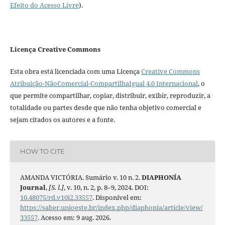
Efeito do Acesso Livre
).
Licença Creative Commons
Esta obra está licenciada com uma Licença
Creative Commons
Atribuição-NãoComercial-CompartilhaIgual 4.0 Internacional
, o
que permite compartilhar, copiar, distribuir, exibir, reproduzir, a
totalidade ou partes desde que não tenha objetivo comercial e
sejam citados os autores e a fonte.
HOW TO CITE
AMANDA VICTÓRIA. Sumário v. 10 n. 2.
DIAPHONÍA
Journal
,
[S. l.]
, v. 10, n. 2, p. 8–9, 2024. DOI:
10.48075/rd.v10i2.33557
. Disponível em:
https://saber.unioeste.br/index.php/diaphonia/article/view/
33557
. Acesso em: 9 aug. 2026.