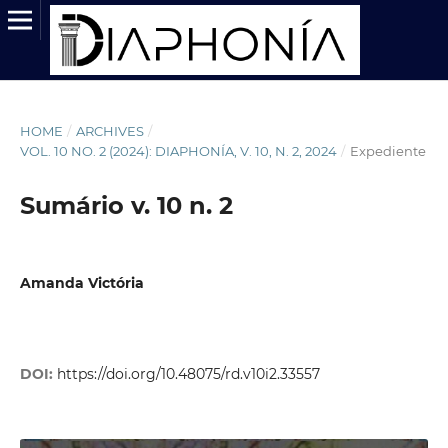
HOME
/
ARCHIVES
/
VOL. 10 NO. 2 (2024): DIAPHONÍA, V. 10, N. 2, 2024
/
Expediente
Sumário v. 10 n. 2
Amanda Victória
DOI:
https://doi.org/10.48075/rd.v10i2.33557