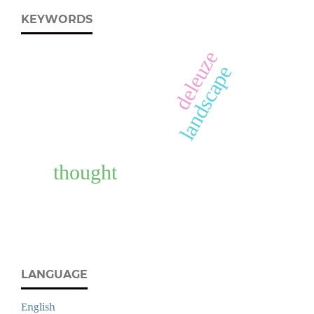
KEYWORDS
deleuze
landscape
thought
LANGUAGE
English