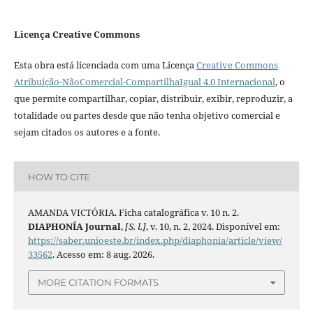
Licença Creative Commons
Esta obra está licenciada com uma Licença
Creative Commons
Atribuição-NãoComercial-CompartilhaIgual 4.0 Internacional
, o
que permite compartilhar, copiar, distribuir, exibir, reproduzir, a
totalidade ou partes desde que não tenha objetivo comercial e
sejam citados os autores e a fonte.
HOW TO CITE
AMANDA VICTÓRIA. Ficha catalográfica v. 10 n. 2.
DIAPHONÍA Journal
,
[S. l.]
, v. 10, n. 2, 2024. Disponível em:
https://saber.unioeste.br/index.php/diaphonia/article/view/
33562
. Acesso em: 8 aug. 2026.
MORE CITATION FORMATS