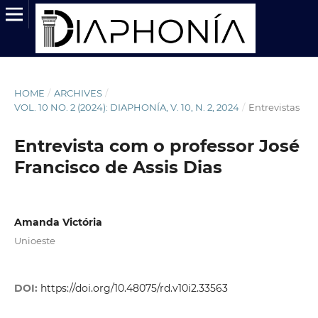
HOME
/
ARCHIVES
/
VOL. 10 NO. 2 (2024): DIAPHONÍA, V. 10, N. 2, 2024
/
Entrevistas
Entrevista com o professor José
Francisco de Assis Dias
Amanda Victória
Unioeste
DOI:
https://doi.org/10.48075/rd.v10i2.33563