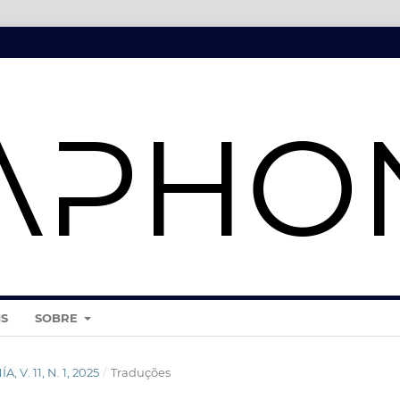
IS
SOBRE
, V. 11, N. 1, 2025
/
Traduções