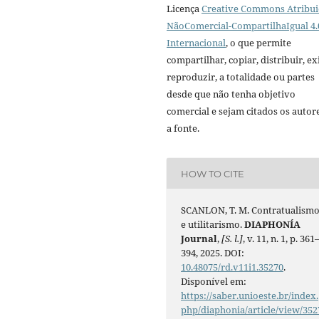
Licença
Creative Commons Atribui
NãoComercial-CompartilhaIgual 4.
Internacional
, o que permite
compartilhar, copiar, distribuir, exi
reproduzir, a totalidade ou partes
desde que não tenha objetivo
comercial e sejam citados os autor
a fonte.
HOW TO CITE
SCANLON, T. M. Contratualism
e utilitarismo.
DIAPHONÍA
Journal
,
[S. l.]
, v. 11, n. 1, p. 361
394, 2025. DOI:
10.48075/rd.v11i1.35270
.
Disponível em:
https://saber.unioeste.br/index.
php/diaphonia/article/view/352