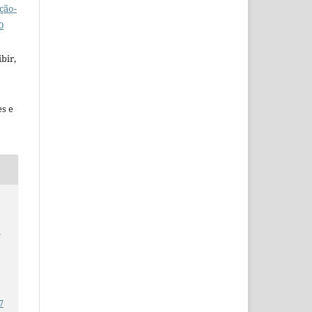
ção-
0
bir,
es e
o
–
7