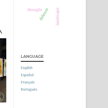
deleuze
thought
landscape
LANGUAGE
English
Español
Français
Português