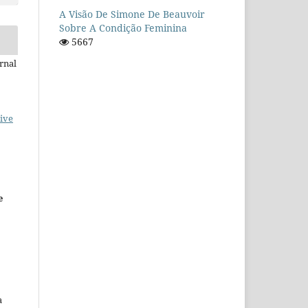
A Visão De Simone De Beauvoir
Sobre A Condição Feminina
5667
rnal
ive
e
a