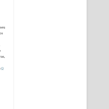
 seu
os
u
e
vas,
a
O