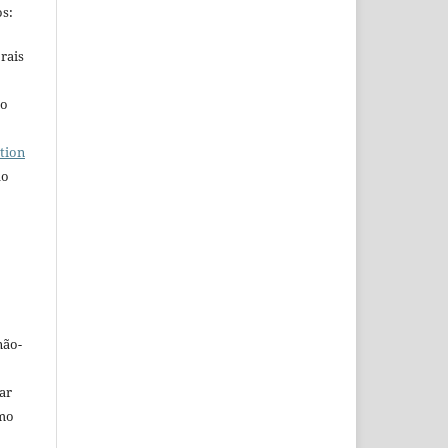
s:
rais
ho
tion
do
não-
car
omo