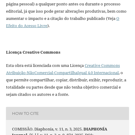
página pessoal) a qualquer ponto antes ou durante o processo
editorial, já que isso pode gerar alterações produtivas, bem como
aumentar o impacto e a citação do trabalho publicado (Veja
O
Efeito do Acesso Livre
).
Licença Creative Commons
Esta obra está licenciada com uma Licença
Creative Commons
Atribuição-NãoComercial-CompartilhaIgual 4.0 Internacional
, o
que permite compartilhar, copiar, distribuir, exibir, reproduzir, a
totalidade ou partes desde que não tenha objetivo comercial e
sejam citados os autores e a fonte.
HOW TO CITE
COMISSÃO. Diaphonía, v. 11, n. 3, 2025.
DIAPHONÍA
Journal
,
[S. l.]
, v. 11, n. 3, p. 0–874, 2025. DOI: