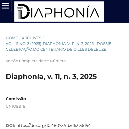
HOME
/
ARCHIVES
/
VOL. 11 NO. 3 (2025): DIAPHONÍA, V. 11, N. 3, 2025 - DOSSIÊ:
CELEBRAÇÃO DO CENTENÁRIO DE GILLES DELEUZE
/
Versão Completa deste Número
Diaphonía, v. 11, n. 3, 2025
Comissão
UNIOESTE
DOI:
https://doi.org/10.48075/rd.v11i3.36154