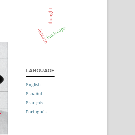
thought
landscape
deleuze
LANGUAGE
English
Español
Français
Português