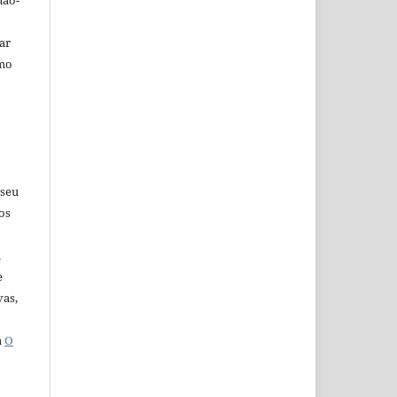
não-
car
omo
 seu
os
u
e
vas,
a
O