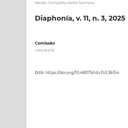
Versão Completa deste Número
Diaphonía, v. 11, n. 3, 2025
Comissão
UNIOESTE
DOI:
https://doi.org/10.48075/rd.v11i3.36154