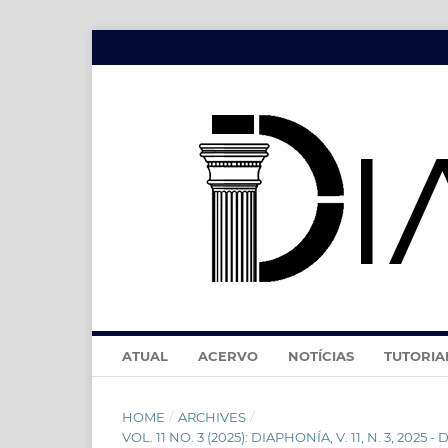
ATUAL
ACERVO
NOTÍCIAS
TUTORIA
HOME
/
ARCHIVES
/
VOL. 11 NO. 3 (2025): DIAPHONÍA, V. 11, N. 3, 