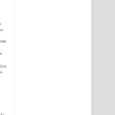
a
s:
rais
ho
tion
do