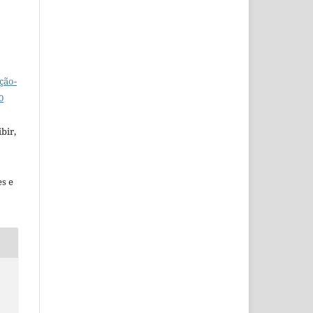
ção-
0
bir,
es e