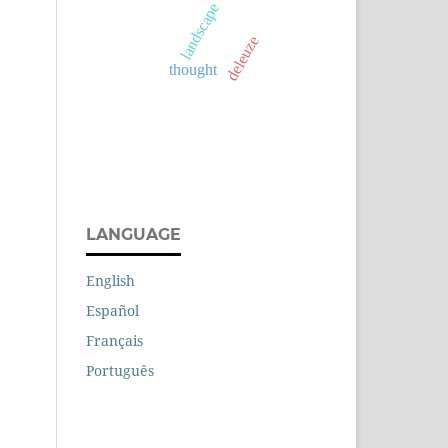
landscape
deleuze
thought
LANGUAGE
English
Español
Français
Português