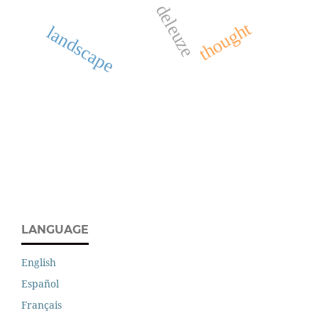
deleuze
thought
landscape
LANGUAGE
English
Español
Français