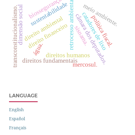
biossegurança
retrocesso ambiental
sustentabilidade
meio ambiente.
dimensão social
transconstitucionalismo.
catadores de lixo
câmara dos deputados.
política fiscal.
direito ambiental
direito financeiro
sisnama.
água.
direitos humanos
direitos fundamentais
mercosul.
LANGUAGE
English
Español
Français