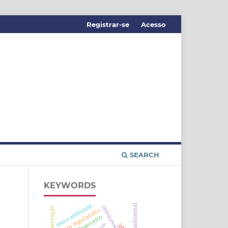
Registrar-se
Acesso
SEARCH
KEYWORDS
meio ambiente.
direito ambiental
direito regulatório