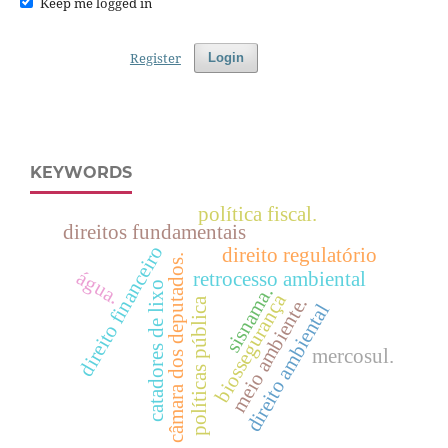
Keep me logged in
Register
Login
KEYWORDS
política fiscal.
direitos fundamentais
direito financeiro
direito regulatório
câmara dos deputados.
água.
retrocesso ambiental
catadores de lixo
sisnama.
biossegurança
meio ambiente.
políticas pública
direito ambiental
mercosul.