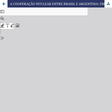
A COOPERAÇÃO NUCLEAR ENTRE BRASIL E ARGENTINA: UMA CONTRIBUIÇÃO À CONSTRUÇÃO DE CONFIANÇA NAS RELAÇÕES BILATERAIS