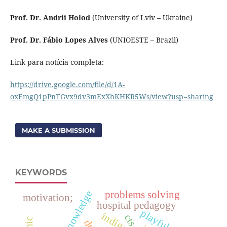
Prof. Dr. Andrii Holod
(University of Lviv – Ukraine)
Prof. Dr. Fábio Lopes Alves
(UNIOESTE – Brazil)
Link para notícia completa:
https://drive.google.com/file/d/1A-
oxEmgQ1pPnTGvx9dv3mExXhKHKR5Ws/view?usp=sharing
MAKE A SUBMISSION
KEYWORDS
state of knowledge
problems solving
motivation;
hospital pedagogy
playfulness
cts