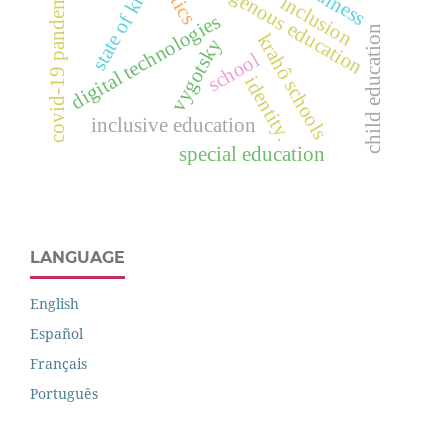
indigenous education
covid-19 pandemic
dtics
inclusion
digital technologies
child education
krahô schools
vygotsky
school
identity.
inclusive education
special education
LANGUAGE
English
Español
Français
Português