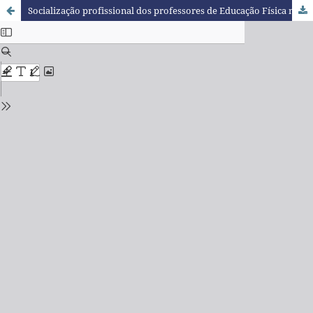
Socialização profissional dos professores de Educação Física no início da carreira docente