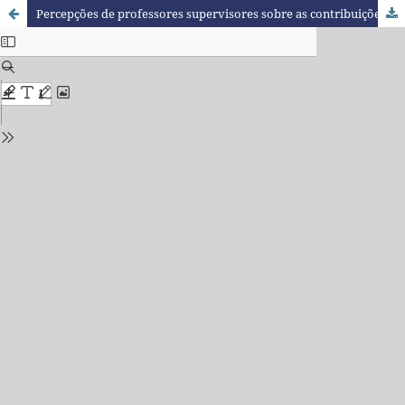
Percepções de professores supervisores sobre as contribuições dos estagiários de Ciências e Biologia