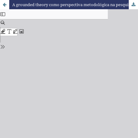
A grounded theory como perspectiva metodológica na pesquisa educacional: reflexões sobre possibilidades e limites