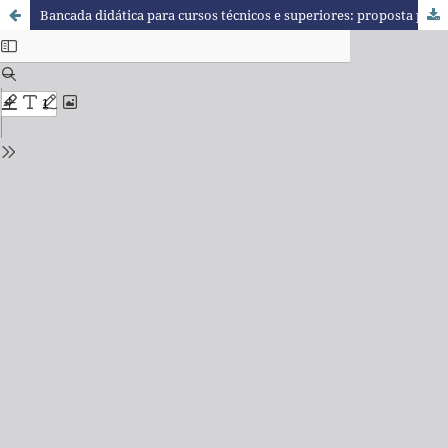
Bancada didática para cursos técnicos e superiores: proposta para ensinar Eletricidade CC, CA e Eletrônica Básica