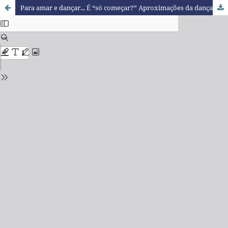
Para amar e dançar... É “só começar?” Aproximações da dança com o pensamento sistêmico