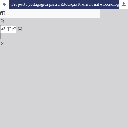
Proposta pedagógica para a Educação Profissional e Tecnológica (EPT) na perspectiva freiriana: inclusão, autonomia e transformação social