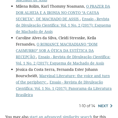
Milena Rolim, Karl Thommy Noamann,
O PRAZER DA
DOR ALHEIA E A IRONIA NO CONTO “A CAUSA
SECRETA’’, DE MACHADO DE ASSIS
,
Ensaio - Revista
de Divulgação Científica: Vol. 1 No. 2 (2017): Esquema
de Machado de Assis
Caroline Alves da Silva, Cleidi Stresnke, Keila
Fernandes,
O ROMANCE MACHADIANO “DOM
CASMURRO” SOB A ÓTICA DA ESTÉTICA DA
RECEPÇÃO
,
Ensaio - Revista de Divulgação Científica:
Vol. 1 No. 2 (2017): Esquema de Machado de Assis
Jéssica da Costa Serra, Fernanda Ester Johann
Bourscheidt,
Marginal Literature: the voice and turn
of the periphery:
,
Ensaio - Revista de Divulgação
Científica: Vol. 1 No. 1 (2017): Panorama da Literatura
Brasileira
1-10 of 14
NEXT
You may also
start an advanced similarity search
for this