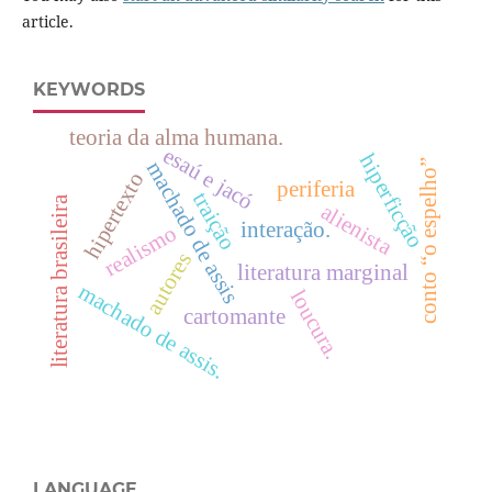
article.
KEYWORDS
teoria da alma humana.
esaú e jacó
hiperficção
conto “o espelho”
machado de assis
hipertexto
periferia
traição
literatura brasileira
alienista
interação.
realismo
autores
literatura marginal
machado de assis.
loucura.
cartomante
LANGUAGE