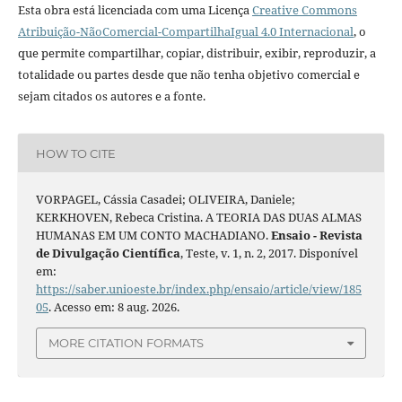
Esta obra está licenciada com uma Licença
Creative Commons
Atribuição-NãoComercial-CompartilhaIgual 4.0 Internacional
, o
que permite compartilhar, copiar, distribuir, exibir, reproduzir, a
totalidade ou partes desde que não tenha objetivo comercial e
sejam citados os autores e a fonte.
HOW TO CITE
VORPAGEL, Cássia Casadei; OLIVEIRA, Daniele;
KERKHOVEN, Rebeca Cristina. A TEORIA DAS DUAS ALMAS
HUMANAS EM UM CONTO MACHADIANO.
Ensaio - Revista
de Divulgação Científica
, Teste, v. 1, n. 2, 2017. Disponível
em:
https://saber.unioeste.br/index.php/ensaio/article/view/185
05
. Acesso em: 8 aug. 2026.
MORE CITATION FORMATS