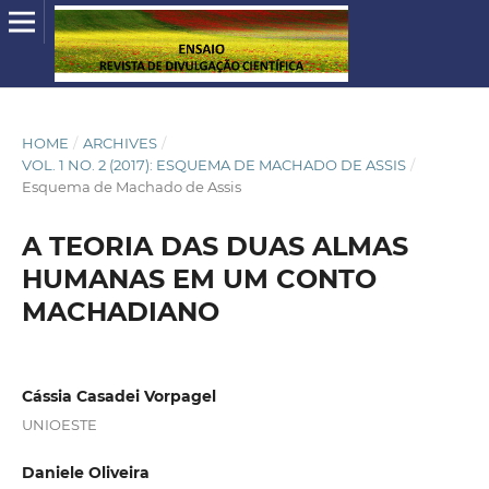
HOME
/
ARCHIVES
/
VOL. 1 NO. 2 (2017): ESQUEMA DE MACHADO DE ASSIS
/
Esquema de Machado de Assis
A TEORIA DAS DUAS ALMAS
HUMANAS EM UM CONTO
MACHADIANO
Cássia Casadei Vorpagel
UNIOESTE
Daniele Oliveira