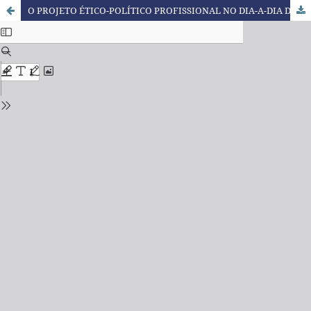
O PROJETO ÉTICO-POLÍTICO PROFISSIONAL NO DIA-A-DIA DA PRÁTICA PROFISSIONAL DO SERVIÇO SOCIAL