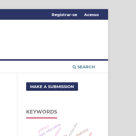
Registrar-se
Acesso
SEARCH
MAKE A SUBMISSION
KEYWORDS
textbooks
secondary education
politics
statistics
probability