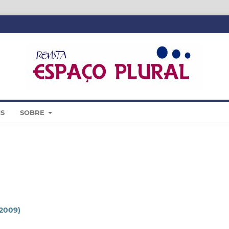
IS
SOBRE
(2009)