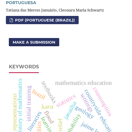
PORTUGUESA
Tatiana das Merces Januário, Cleonara Maria Schwartz
PDF (PORTUGUESE (BRAZIL))
MAKE A SUBMISSION
KEYWORDS
history of mathematics
mathematics education
textbooks
initial training
consumption
countryside education
brazil
writings
statistics
representations
janaúba
karst
geology
flood
literacies
probability
learning
relief
jaime lerner
politics