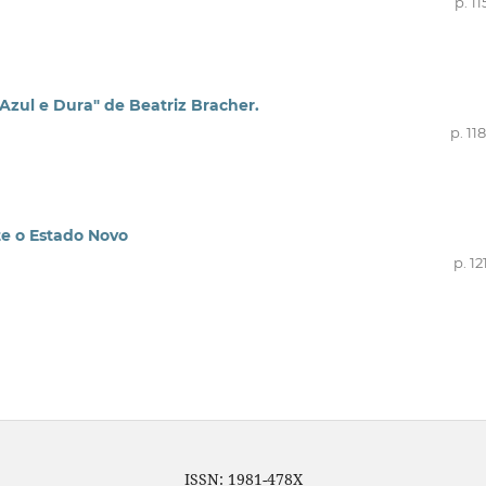
p. 11
"Azul e Dura" de Beatriz Bracher.
p. 11
nte o Estado Novo
p. 12
ISSN: 1981-478X