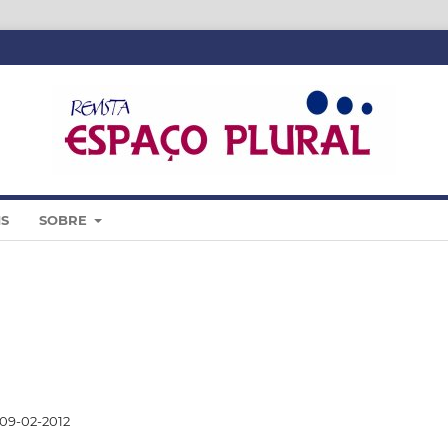
IS
SOBRE
09-02-2012