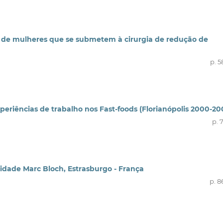
a de mulheres que se submetem à cirurgia de redução de
p. 5
experiências de trabalho nos Fast-foods (Florianópolis 2000-20
p. 
sidade Marc Bloch, Estrasburgo - França
p. 8