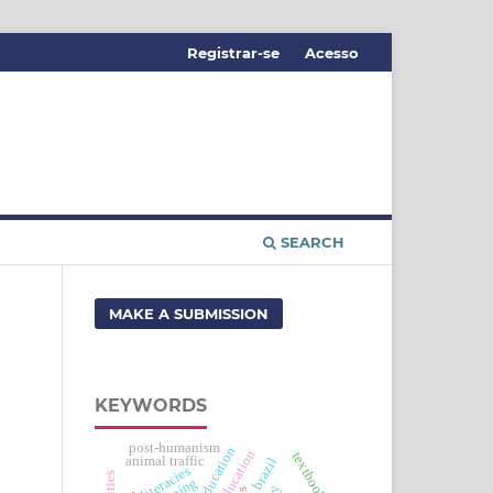
Registrar-se
Acesso
SEARCH
MAKE A SUBMISSION
KEYWORDS
post-humanism
textbooks
animal traffic
brazil
literacies