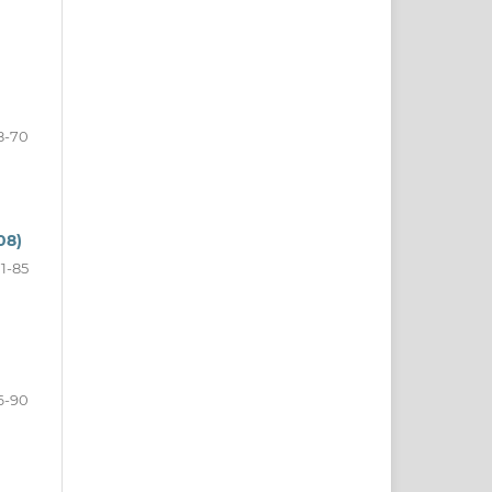
8-70
08)
71-85
6-90