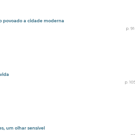
no povoado a cidade moderna
p. 9
 vida
p. 10
tes, um olhar sensível