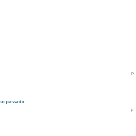
p.
 ao passado
p. 