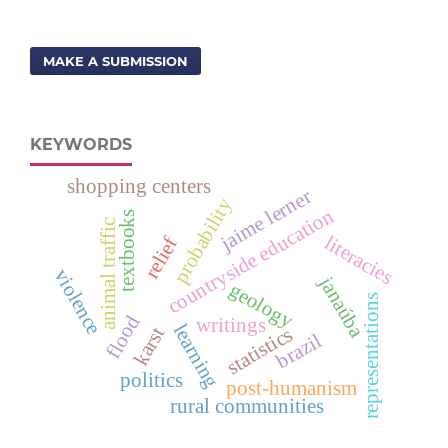
MAKE A SUBMISSION
KEYWORDS
shopping centers
jaime lerner
probability
countryside education
textbooks
animal traffic
literacies
relief
violence
janaúba
geology
representations
flood
writings
learning
karst
statistics
brazil
politics
post-humanism
rural communities